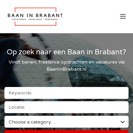
BAAN IN BRABANT
Me
| VACATURES IN
BRABANT
Op zoek naar een Baan in Brabant?
Vindt banen, freelance opdrachten en vacatures via
BaanInBrabant.nl
KEYWORDS
LOCATIE
CATEGORIE
Choose a category…